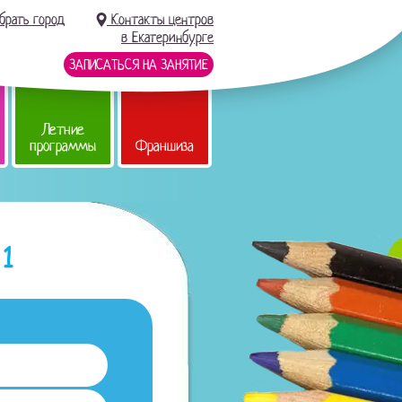
брать город
Контакты центров
в Екатеринбурге
ЗАПИСАТЬСЯ НА ЗАНЯТИЕ
Летние
программы
Франшиза
1