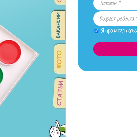
Я прочитал
поль