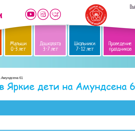
Вы
Малыши
Дошколята
Школьники
Проведение
0-3 лет
3-7 лет
7-12 лет
праздников
а Амундсена 61
в Яркие дети на Амундсена 6