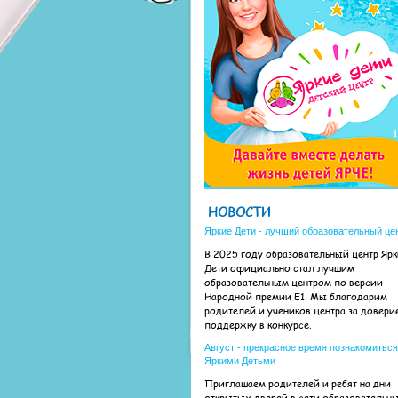
НОВОСТИ
Яркие Дети - лучший образовательный це
В 2025 году образовательный центр Яр
Дети официально стал лучшим
образовательным центром по версии
Народной премии Е1. Мы благодарим
родителей и учеников центра за довери
поддержку в конкурсе.
Август - прекрасное время познакомиться
Яркими Детьми
Приглашаем родителей и ребят на дни
открытых дверей в сети образовательн