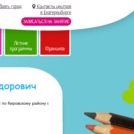
брать город
Контакты центров
в Екатеринбурге
ЗАПИСАТЬСЯ НА ЗАНЯТИЕ
Летние
программы
Франшиза
дорович
0
по Кировскому району г.