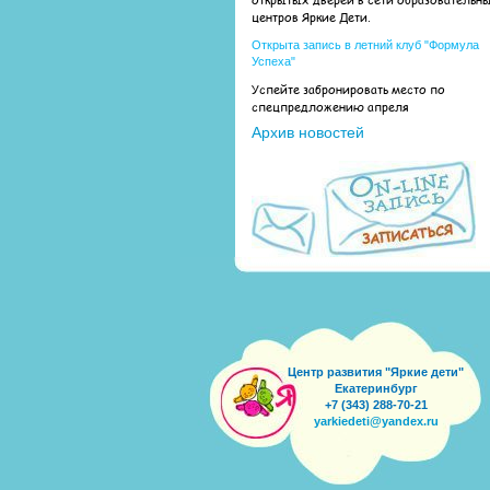
центров Яркие Дети.
Открыта запись в летний клуб "Формула
Успеха"
Успейте забронировать место по
спецпредложению апреля
Архив новостей
Центр развития "Яркие дети"
Екатеринбург
+7 (343) 288-70-21
yarkiedeti@yandex.ru