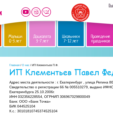
Вы
Малыши
Дошколята
Школьники
Проведение
0-3 лет
3-7 лет
7-12 лет
праздников
Главная
/
О нас
/ ИП Клементьев П.Ф.
ИП Клементьев Павел Фе
Адрес места деятельности : г. Екатеринбург , улица Репина 8
Свидетельство о регистрации 66 № 005510279, выдано ИФНС 
Екатеринбурга 25.10.2006г.
ИНН 032356228554, ОГРНИП 306967029800049
Банк: ООО «Банк Точка»
БИК 044525104
К.с.: 30101810745374525104