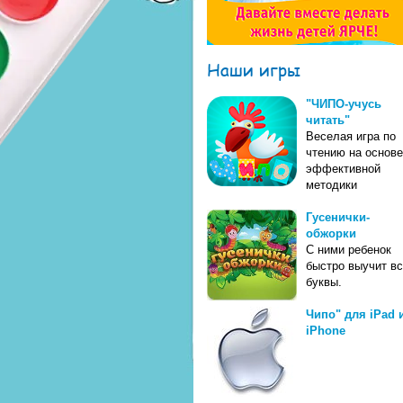
Наши игры
"ЧИПО-учусь
читать"
Веселая игра по
чтению на основе
эффективной
методики
Гусенички-
обжорки
С ними ребенок
быстро выучит в
буквы.
Чипо" для iPad 
iPhone