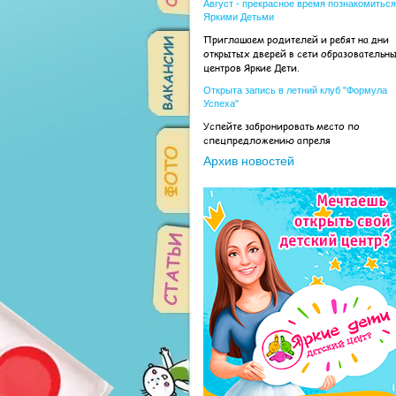
Август - прекрасное время познакомиться
Яркими Детьми
Приглашаем родителей и ребят на дни
открытых дверей в сети образовательн
центров Яркие Дети.
Открыта запись в летний клуб "Формула
Успеха"
Успейте забронировать место по
спецпредложению апреля
Архив новостей