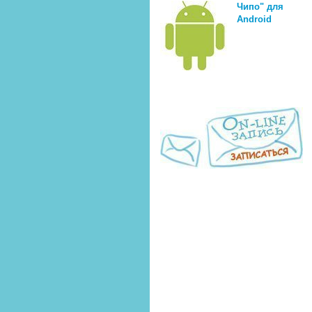
Чипо" для
Android