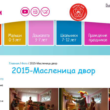
Вы
Малыши
Дошколята
Школьники
Проведение
0-3 лет
3-7 лет
7-12 лет
праздников
Главная
/
Фото
/ 2015-Масленица двор
2015-Масленица двор
нтр
кие
е и