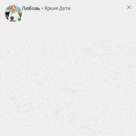
Екатеринбург
Главная
/
Фото
/
2016-Новый Год. Спектакль "Улитка и
Кит"