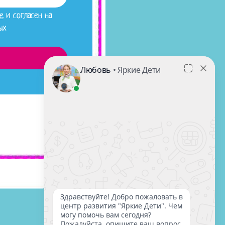
е
и согласен на
ых