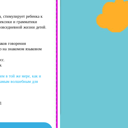
, стимулирует ребенка к
лексики и грамматики
повседневной жизни детей.
ыков говорения
ю на знакомом языковом
сс.
я.
им в той же мере, как и
 самым волшебным для
1