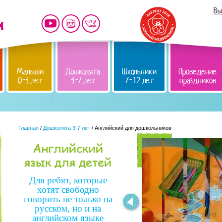
Вы
Малыши
Дошколята
Школьники
Проведение
0-3 лет
3-7 лет
7-12 лет
праздников
Главная
/
Дошколята 3-7 лет
/ Английский для дошкольников
Английский
язык для детей
Для ребят, которые
хотят свободно
говорить не только на
русском, но и на
английском языке