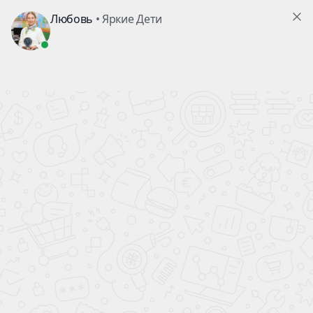
Екатеринбург
Главная
/
Дошколята 3-7 лет
/
Все программы для дошкольников