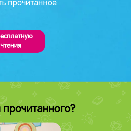
ть прочитанное
бесплатную
 чтения
 прочитанного?