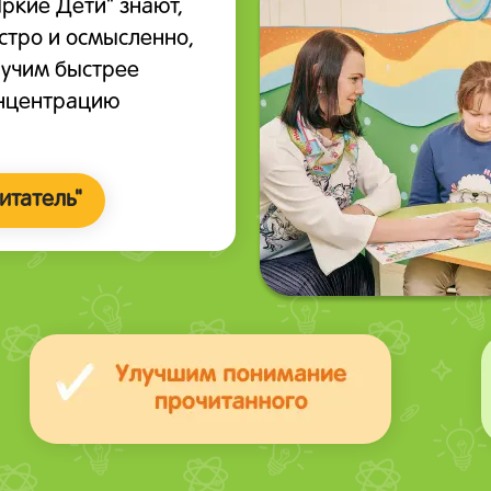
ркие Дети" знают,
стро и осмысленно,
аучим быстрее
онцентрацию
итатель"