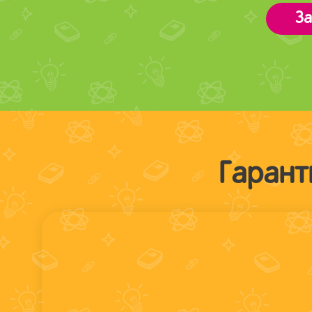
За
Гарант