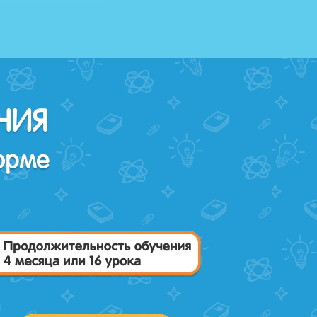
НИЯ
орме