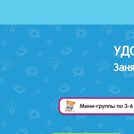
УД
Зан