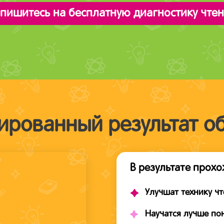
пишитесь на бесплатную диагностику чте
ированный результат о
В результате прохо
Улучшат технику чт
Научатся лучше по