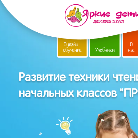
Онлайн-
О
обучение
Учебники
нас
Развитие техники чтен
начальных классов "