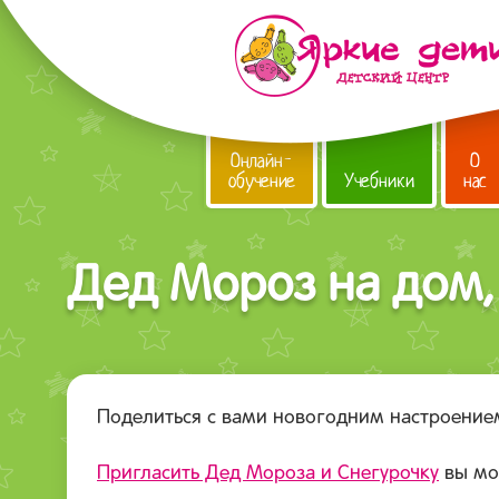
Онлайн-
О
обучение
Учебники
нас
Дед Мороз на дом, 
Поделиться с вами новогодним настроением
Пригласить Дед Мороза и Снегурочку
вы мож