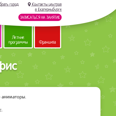
брать город
Контакты центров
в Екатеринбурге
ЗАПИСАТЬСЯ НА ЗАНЯТИЕ
Летние
программы
Франшиза
офис
е аниматоры.
с.