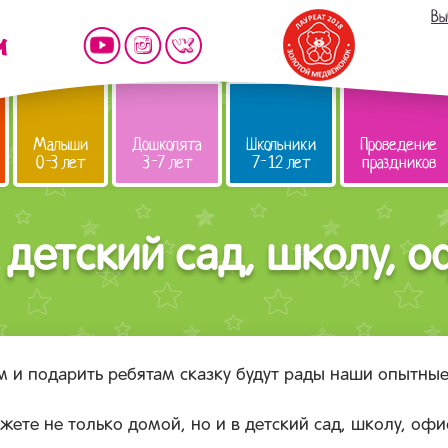
Вы
Малыши
Дошколята
Школьники
Проведение
0-3 лет
3-7 лет
7-12 лет
праздников
детский сад, школу, 
 и подарить ребятам сказку будут рады наши опытны
ете не только домой, но и в детский сад, школу, офи