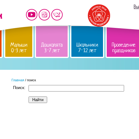
Вы
Малыши
Дошколята
Школьники
Проведение
0-3 лет
3-7 лет
7-12 лет
праздников
Главная
/ поиск
Поиск: