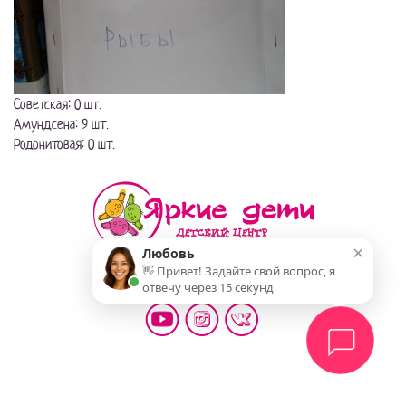
Советская: 0 шт.
Амундсена: 9 шт.
Родонитовая: 0 шт.
×
Любовь
👋 Привет! Задайте свой вопрос, я
Мы делаем жизнь детей ярче!
отвечу через 15 секунд