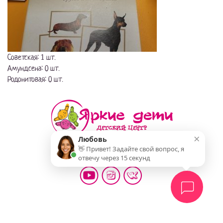
Советская: 1 шт.
Амундсена: 0 шт.
Родонитовая: 0 шт.
×
Любовь
👋 Привет! Задайте свой вопрос, я
Мы делаем жизнь детей ярче!
отвечу через 15 секунд