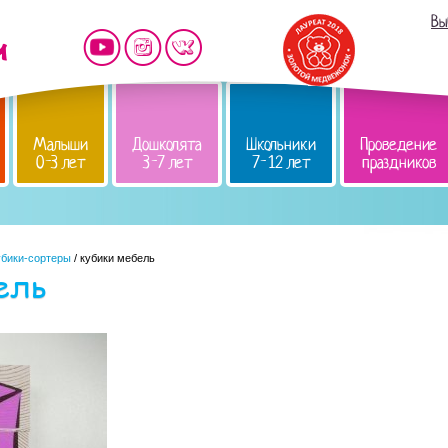
Вы
Малыши
Дошколята
Школьники
Проведение
0-3 лет
3-7 лет
7-12 лет
праздников
убики-сортеры
/ кубики мебель
ель