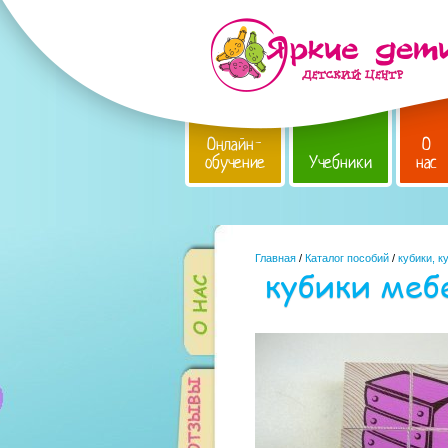
Онлайн-
О
обучение
Учебники
нас
Главная
/
Каталог пособий
/
кубики, к
кубики меб