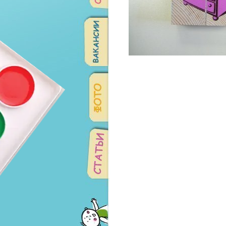
Советская: 0 шт.
Амундсена: 8 шт.
Родонитовая: 0 шт.