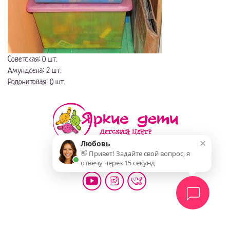
Советская: 0 шт.
Амундсена: 2 шт.
Родонитовая: 0 шт.
×
Любовь
👋 Привет! Задайте свой вопрос, я
Мы делаем жизнь детей ярче!
отвечу через 15 секунд