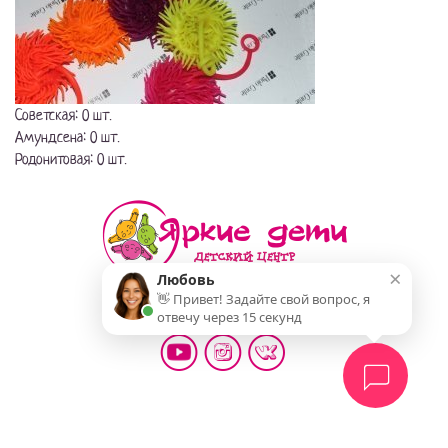
Советская: 0 шт.
Амундсена: 0 шт.
Родонитовая: 0 шт.
×
Любовь
👋 Привет! Задайте свой вопрос, я
Мы делаем жизнь детей ярче!
отвечу через 15 секунд