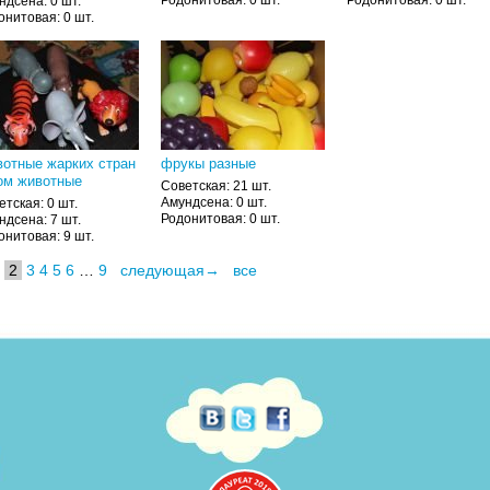
ндсена: 0 шт.
онитовая: 0 шт.
отные жарких стран
фрукы разные
ом животные
Советская: 21 шт.
Амундсена: 0 шт.
етская: 0 шт.
Родонитовая: 0 шт.
ндсена: 7 шт.
онитовая: 9 шт.
2
3
4
5
6
…
9
следующая→
все