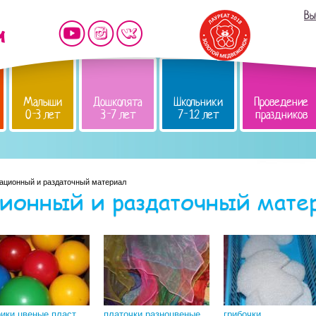
Вы
Малыши
Дошколята
Школьники
Проведение
0-3 лет
3-7 лет
7-12 лет
праздников
ационный и раздаточный материал
ионный и раздаточный мате
ики цвеные пласт.
платочки разноцвеные
грибочки