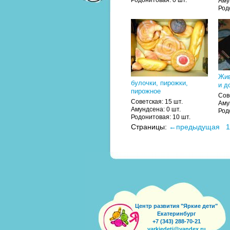
Аму
Род
Жив
булочки, пирожки,
и д
пирожное
Сов
Советская: 15 шт.
Аму
Амундсена: 0 шт.
Род
Родонитовая: 10 шт.
Страницы:
←предыдущая
1
Центр развития "Яркие дети"
Екатеринбург
+7 (343) 288-70-21
yarkiedeti@yandex.ru