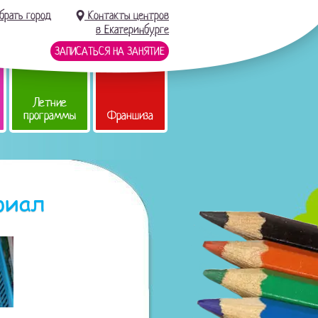
брать город
Контакты центров
в Екатеринбурге
ЗАПИСАТЬСЯ НА ЗАНЯТИЕ
Летние
программы
Франшиза
риал