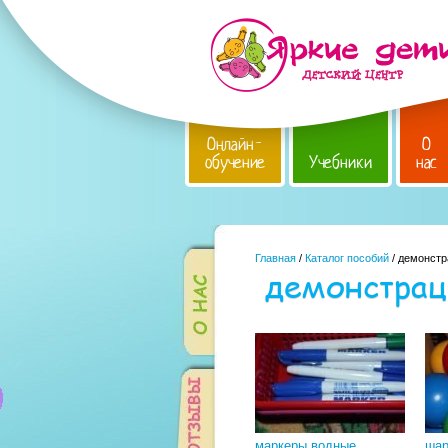
Онлайн-
О
обучение
Учебники
нас
Главная
/
Каталог пособий
/ демонстр
демонстрац
маркеры водные
шар