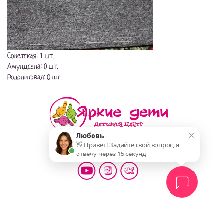
Советская: 1 шт.
Амундсена: 0 шт.
Родонитовая: 0 шт.
×
Любовь
👋 Привет! Задайте свой вопрос, я
Мы делаем жизнь детей ярче!
отвечу через 15 секунд