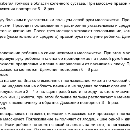
збегая толчков в области коленного сустава. При массаже правой 
Движения повторяют 5—8 раз.
ду большим и указательным пальцем левой руки массажистки. Про
истки. Проводят поглаживание и растирание указательным и сред
круговые движения. После трех месяцев включают похлопывание, к
ев (указательного и среднего) правой руки по ступне ребенка. Д
положении ребенка на спине ножками к массажистке. При этом ма
 правую руку ребенка и слегка ее приподнимает, а правой рукой в
хности предплечья и плеча в направлении от пальчиков к плечу. 
ссажистки меняется. Движения повторяют 6—8 раз.
енка
а на спине. Вначале выполняют поглаживание живота по часовой 
 не надавливая на область печени и не задевая половых органов.
подушечками 2—4-х пальцев правой кисти по ходу толстого кишечни
сых мышц живота, при этом большие пальцы располагают у мечеви
дут к позвоночнику и обратно. Движение повторяют 3—5 раз.
нка
поворачивают на живот, ножками к массажистке и производят погл
не массируют. Поглаживание выполняют от ягодиц к шее одной и д
и . Если ребенок не может спокойно лежать на животе, то поглажи
ют ножки ребенка. После трех месяцев включают приемы: растиран