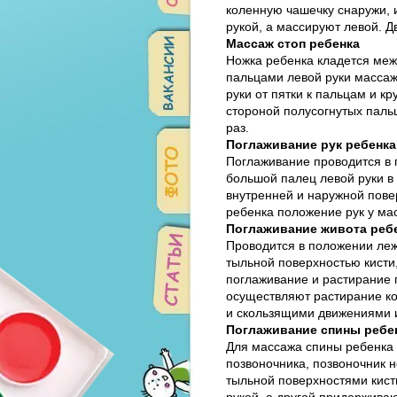
коленную чашечку снаружи, и
рукой, а массируют левой. 
Массаж стоп ребенка
Ножка ребенка кладется меж
пальцами левой руки массаж
руки от пятки к пальцам и 
стороной полусогнутых пальц
раз.
Поглаживание рук ребенка
Поглаживание проводится в 
большой палец левой руки в
внутренней и наружной повер
ребенка положение рук у ма
Поглаживание живота реб
Проводится в положении леж
тыльной поверхностью кисти,
поглаживание и растирание 
осуществляют растирание ко
и скользящими движениями и
Поглаживание спины ребе
Для массажа спины ребенка 
позвоночника, позвоночник 
тыльной поверхностями кист
рукой, а другой придержива