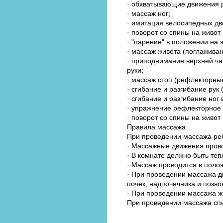
· обхватывающие движения р
· массаж ног;
· имитация велосипедных дв
· поворот со спины на живот
· "парение" в положении на
· массаж живота (поглаживан
· приподнимание верхней ча
руки;
· массаж стоп (рефлекторны
· сгибание и разгибание рук (
· сгибание и разгибание ног 
· упражнение рефлекторное 
· поворот со спины на живот 
Правила массажа
При проведении массажа реб
· Массажные движения прово
· В комнате должно быть теп
· Массаж проводится в полож
· При проведении массажа д
почек, надпочечника и позво
· При проведении массажа ж
При проведении массажа сп