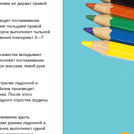
ножки ее держат правой
водят поглаживание
ним пальцами правой
оторое выполняют тыльной
вижения повторяют 3—7
ссажистка вкладывает
ыполняет поглаживание
При массаже левой руки
стрелке ладонной и
 Затем производят
ка. После этого
дного отростка грудины
аживание вдоль
вумя руками ладонной и
вание выполняют одной
ие, разминание и