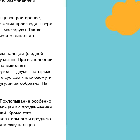
льцевое растирание,
вижения производят вверх
— массируют. Так же
 можно выполнять
им пальцем (с одной
ду мышц. При выполнении
жно выполнять
ругой — двумя- четырьмя
о сустава к плечевому, и
гу, зигзагообразно. На
. Похлопывание особенно
пальцами с продвижением
ий. Кроме того,
казательного и среднего
ся между пальцев.