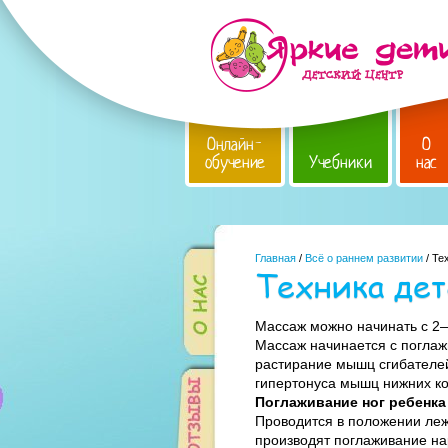
Онлайн-
О
обучение
Учебники
нас
Главная
/
Всё о раннем развитии
/ Те
Техника дет
Массаж можно начинать с 2—
Массаж начинается с поглаж
растирание мышц сгибателей
гипертонуса мышц нижних ко
Поглаживание ног ребенка
Проводится в положении лежа
производят поглаживание на