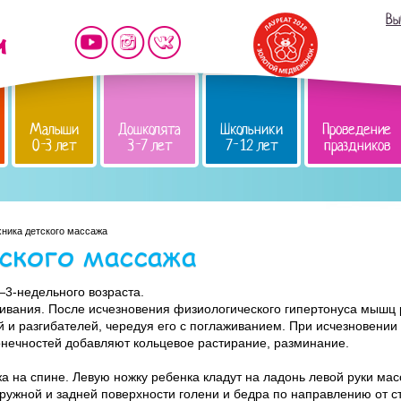
Вы
Малыши
Дошколята
Школьники
Проведение
0-3 лет
3-7 лет
7-12 лет
праздников
хника детского массажа
ского массажа
3-недельного возраста.
ивания. После исчезновения физиологического гипертонуса мышц 
 и разгибателей, чередуя его с поглаживанием. При исчезновении
нечностей добавляют кольцевое растирание, разминание.
 на спине. Левую ножку ребенка кладут на ладонь левой руки мас
ружной и задней поверхности голени и бедра по направлению от ст