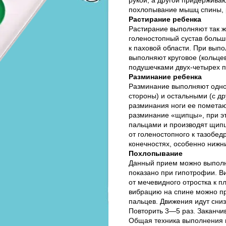
похлопывание мышц спины, р
Растирание ребенка
Растирание выполняют так ж
голеностопный сустав больши
к паховой области. При вып
выполняют круговое (кольцев
подушечками двух-четырех п
Разминание ребенка
Разминание выполняют одно
стороны) и остальными (с д
разминания ноги ее пометаю
разминание «щипцы», при э
пальцами и производят щипце
от голеностопного к тазобед
конечностях, особенно нижн
Похлопывание
Данный прием можно выполня
показано при гипотрофии. В
от мечевидного отростка к 
вибрацию на спине можно пр
пальцев. Движения идут сниз
Повторить 3—5 раз. Заканчи
Общая техника выполнения м