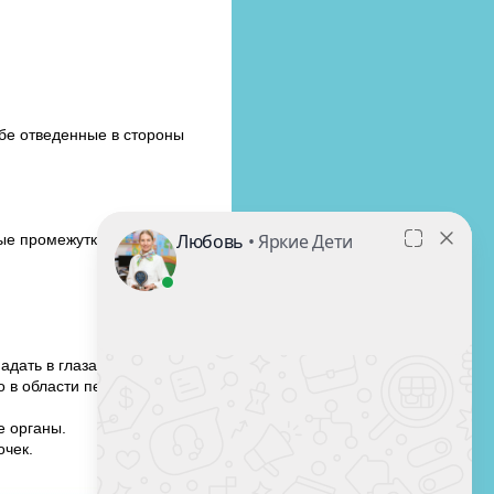
обе отведенные в стороны
ые промежутки);
адать в глаза ребенка.
 в области печени,
е органы.
очек.