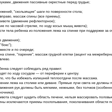
уками, движения пассивные окрестные перед грудью;
ижений, "скользящие" шаги по поверхности стола;
 вправо, массаж спины (все приемы);
 животе (движение рефлекторное);
ие по часовой стрелке, по ходу косых мышц живота);
сти тела ребенка из положения лежа на спинке при поддержке за 
е движения);
"бокс");
вместе и по очереди;
на спине, "парение"; массаж грудной клетки (акцент на межреберн
влево.
енка следует соблюдать ряд правил:
дят по ходу сосудом — от периферии к центру.
ло, что бы избежать излишней теплоотдачи после массажа.
ении лежа на столике или диване. Прямые лучи света не должны п
вижения рук должны быть мягкими, нежными, без толчков (особенно
ночника).
ивота следует щадить область печени, нельзя массировать половы
ины исключаются приемы похлопывания, поколачивания области п