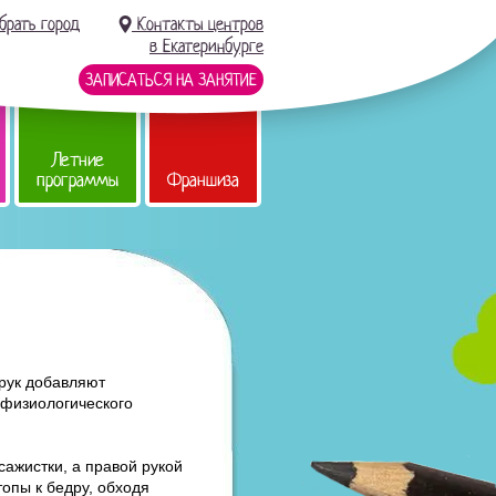
брать город
Контакты центров
в Екатеринбурге
ЗАПИСАТЬСЯ НА ЗАНЯТИЕ
Летние
программы
Франшиза
рук добавляют
 физиологического
сажистки, а правой рукой
опы к бедру, обходя