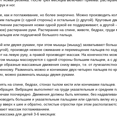
ук и ног.
е, как и поглаживание, но более энергично. Можно производить ко
м пальцем (с одной стороны) и остальные (с другой). Круговые д
олнении растирания ножки одной рукой ее поддерживают, а другой 
ое) растирание руки. Растирание на спине, животе, бедрах, груди
альцев или подушечкой большого пальца.
й или двумя руками, при этом мышцы (мышцу) захватывают больш
ругой), производя нежное сжимание и перемещение пальцев по хо
т на левую руку, а правой производят массаж. На конечностях мо
том мышцы массируются с одной стороны большим пальцем, а с д
 образные массажные движения снизу вверх, т.е. от лучезапястног
ренному. Разминать можно и кончиками двух-четырех пальцев по кру
их, можно разминать мышцы двумя руками.
ть на спине, бедрах, стонах тылом кисти или кончиками пальцев
ибрация. Вибрацию выполняют на груди указательным и средним 
плечам поочередно. Движения должны быть мягкими, без надавливан
оводить большим и указательным пальцами или сделать вилку из у
у вверх к шее и обратно, остистые отростки при этом располагают
вают массаж поглаживанием.
ассажа для детей 3-6 месяцев: